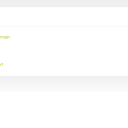
 main
e?