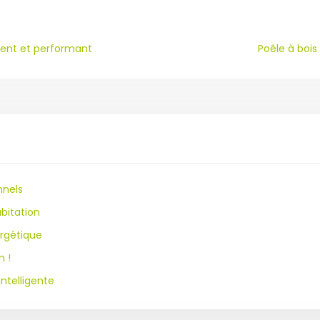
lent et performant
Poêle à boi
nnels
bitation
ergétique
n !
ntelligente