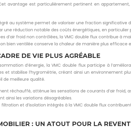
nt. Cet avantage est particulièrement pertinent en appartemen
ré au système permet de valoriser une fraction significative de 
ar une réduction notable des coûts énergétiques, en particulier 
ées d’air froid non contrôlées, la VMC double flux contribue à ma
ion bien ventilée conserve la chaleur de manière plus efficace 
CADRE DE VIE PLUS AGRÉABLE
nsommation d’énergie, la VMC double flux participe à l’améliora
es et stabilise l’hygrométrie, créant ainsi un environnement pl
 de meilleure qualité.
lement réchauffé, atténue les sensations de courants d’air froid
t ainsi les variations désagréables.
e filtration et d’isolation intégrés à la VMC double flux contribuen
MOBILIER : UN ATOUT POUR LA REVENT