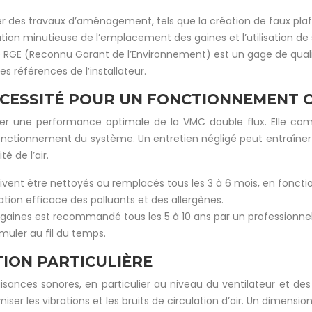
er des travaux d’aménagement, tels que la création de faux plaf
tion minutieuse de l’emplacement des gaines et l’utilisation de s
tifié RGE (Reconnu Garant de l’Environnement) est un gage de qual
es références de l’installateur.
ÉCESSITÉ POUR UN FONCTIONNEMENT 
rer une performance optimale de la VMC double flux. Elle c
on fonctionnement du système. Un entretien négligé peut entra
 de l’air.
doivent être nettoyés ou remplacés tous les 3 à 6 mois, en fonctio
tration efficace des polluants et des allergènes.
aines est recommandé tous les 5 à 10 ans par un professionnel 
muler au fil du temps.
TION PARTICULIÈRE
sances sonores, en particulier au niveau du ventilateur et des
er les vibrations et les bruits de circulation d’air. Un dimens