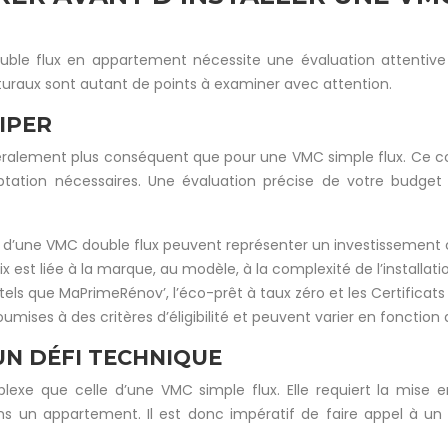
uble flux en appartement nécessite une évaluation attentive 
cturaux sont autant de points à examiner avec attention.
CIPER
néralement plus conséquent que pour une VMC simple flux. Ce co
daptation nécessaires. Une évaluation précise de votre budge
ce d’une VMC double flux peuvent représenter un investissement 
x est liée à la marque, au modèle, à la complexité de l’installat
e, tels que MaPrimeRénov’, l’éco-prêt à taux zéro et les Certifica
oumises à des critères d’éligibilité et peuvent varier en fonctio
UN DÉFI TECHNIQUE
plexe que celle d’une VMC simple flux. Elle requiert la mise 
 dans un appartement. Il est donc impératif de faire appel à un