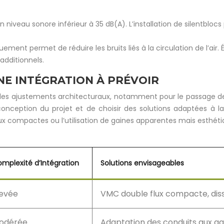
 niveau sonore inférieur à 35 dB(A). L’installation de silentblocs 
quement permet de réduire les bruits liés à la circulation de l’air
additionnels.
NE INTÉGRATION À PRÉVOIR
des ajustements architecturaux, notamment pour le passage des 
conception du projet et de choisir des solutions adaptées à l
lux compactes ou l’utilisation de gaines apparentes mais esth
mplexité d’Intégration
Solutions envisageables
levée
VMC double flux compacte, dissi
odérée
Adaptation des conduits aux gai