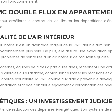
 et son fonctionnement.
VMC DOUBLE FLUX EN APPARTEME
r améliorer le confort de vie, limiter les déperditions d’éne
e.
LITÉ DE L’AIR INTÉRIEUR
’air intérieur est un avantage majeur de la VMC double flux. Son
n environnement plus sain. De plus, elle assure une évacuation 
 problèmes de santé liés à un air intérieur de mauvaise qualité.
odernes, équipés de filtres à particules fines, retiennent une g
 allergies ou à l’asthme, contribuant à limiter les réactions et a
r chargé d’humidité, la VMC double flux aide à prévenir le déve
e ventilation efficace contribue également à l’élimination des od
TIQUES : UN INVESTISSEMENT JUDICI
tiel de réduction des dépenses énergétiques. Son système de ré