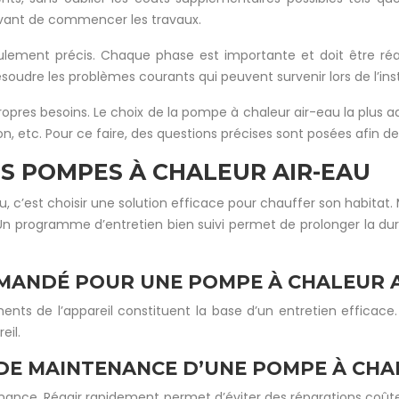
 avant de commencer les travaux.
oulement précis. Chaque phase est importante et doit être ré
soudre les problèmes courants qui peuvent survenir lors de l’inst
pres besoins. Le choix de la pompe à chaleur air-eau la plus ad
tation, etc. Pour ce faire, des questions précises sont posées afi
ES POMPES À CHALEUR AIR-EAU
u, c’est choisir une solution efficace pour chauffer son habitat
 Un programme d’entretien bien suivi permet de prolonger la duré
ANDÉ POUR UNE POMPE À CHALEUR A
ents de l’appareil constituent la base d’un entretien efficace.
eil.
 DE MAINTENANCE D’UNE POMPE À CHA
nance. Réagir rapidement permet d’éviter des réparations coûte