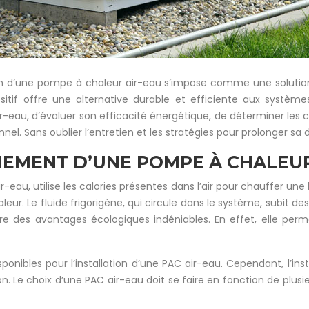
ion d’une pompe à chaleur air-eau s’impose comme une solution
tif offre une alternative durable et efficiente aux système
eau, d’évaluer son efficacité énergétique, de déterminer les c
nel. Sans oublier l’entretien et les stratégies pour prolonger sa 
NEMENT D’UNE POMPE À CHALEUR
au, utilise les calories présentes dans l’air pour chauffer une
haleur. Le fluide frigorigène, qui circule dans le système, subit
fre des avantages écologiques indéniables. En effet, elle pe
nibles pour l’installation d’une PAC air-eau. Cependant, l’insta
on. Le choix d’une PAC air-eau doit se faire en fonction de plusie