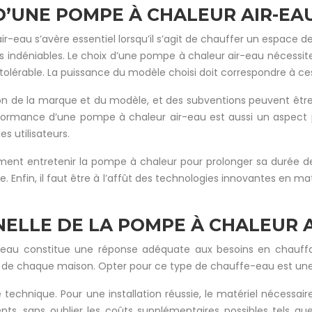
 D’UNE POMPE À CHALEUR AIR-EA
au s’avère essentiel lorsqu’il s’agit de chauffer un espace de 
ndéniables. Le choix d’une pompe à chaleur air-eau nécessite un
 tolérable. La puissance du modèle choisi doit correspondre à ce
tion de la marque et du modèle, et des subventions peuvent être 
erformance d’une pompe à chaleur air-eau est aussi un aspect 
es utilisateurs.
mment entretenir la pompe à chaleur pour prolonger sa durée de 
Enfin, il faut être à l’affût des technologies innovantes en mat
NELLE DE LA POMPE À CHALEUR 
r-eau constitue une réponse adéquate aux besoins en chauffag
s de chaque maison. Opter pour ce type de chauffe-eau est une
technique. Pour une installation réussie, le matériel nécessair
ts, sans oublier les coûts supplémentaires possibles tels que